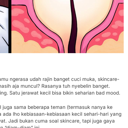
amu ngerasa udah rajin banget cuci muka, skincare-
asih aja muncul? Rasanya tuh nyebelin banget.
g. Satu jerawat kecil bisa bikin seharian bad mood.
rol juga sama beberapa teman (termasuk nanya ke
a ada lho kebiasaan-kebiasaan kecil sehari-hari yang
awat. Jadi bukan cuma soal skincare, tapi juga gaya
n “diam-diam” ini.