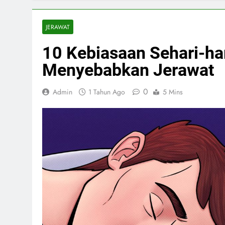
JERAWAT
10 Kebiasaan Sehari-ha
Menyebabkan Jerawat
0
Admin
1 Tahun Ago
5 Mins