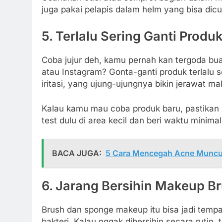
juga pakai pelapis dalam helm yang bisa dicuc
5.
Terlalu Sering Ganti Produ
Coba jujur deh, kamu pernah kan tergoda buat
atau Instagram? Gonta-ganti produk terlalu s
iritasi, yang ujung-ujungnya bikin jerawat ma
Kalau kamu mau coba produk baru, pastikan k
test dulu di area kecil dan beri waktu minimal 
BACA JUGA:
5 Cara Mencegah Acne Muncul
6.
Jarang Bersihin Makeup B
Brush dan sponge makeup itu bisa jadi temp
bakteri. Kalau nggak dibersihin secara rutin