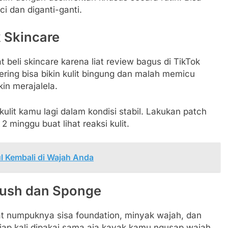
i dan diganti-ganti.
k Skincare
 beli skincare karena liat review bagus di TikTok
ering bisa bikin kulit bingung dan malah memicu
kin merajalela.
ulit kamu lagi dalam kondisi stabil. Lakukan patch
2 minggu buat lihat reaksi kulit.
 Kembali di Wajah Anda
rush dan Sponge
at numpuknya sisa foundation, minyak wajah, dan
, tiap kali dipakai sama aja kayak kamu ngusap wajah