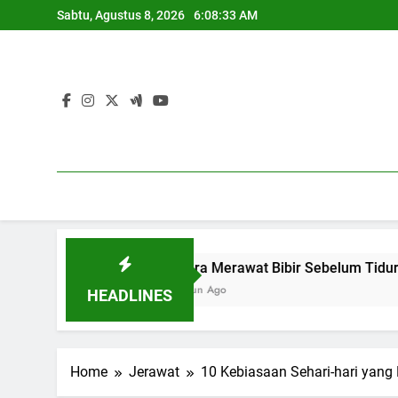
Skip
Sabtu, Agustus 8, 2026
6:08:34 AM
to
content
5 Cara Merawat Bibir Sebelum Tidur
1 Tahun Ago
HEADLINES
Home
Jerawat
10 Kebiasaan Sehari-hari yan