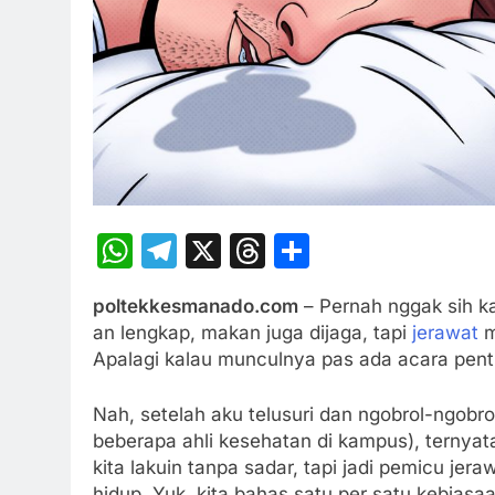
WhatsApp
Telegram
X
Threads
Share
poltekkesmanado.com
– Pernah nggak sih k
an lengkap, makan juga dijaga, tapi
jerawat
m
Apalagi kalau munculnya pas ada acara pentin
Nah, setelah aku telusuri dan ngobrol-ngob
beberapa ahli kesehatan di kampus), ternyat
kita lakuin tanpa sadar, tapi jadi pemicu jer
hidup. Yuk, kita bahas satu per satu kebiasaa