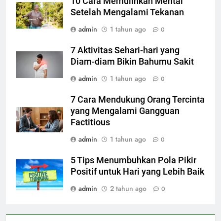
10 Cara Memulihkan Mental
Setelah Mengalami Tekanan
admin
1 tahun ago
0
7 Aktivitas Sehari-hari yang
Diam-diam Bikin Bahumu Sakit
admin
1 tahun ago
0
7 Cara Mendukung Orang Tercinta
yang Mengalami Gangguan
Factitious
admin
1 tahun ago
0
5 Tips Menumbuhkan Pola Pikir
Positif untuk Hari yang Lebih Baik
admin
2 tahun ago
0