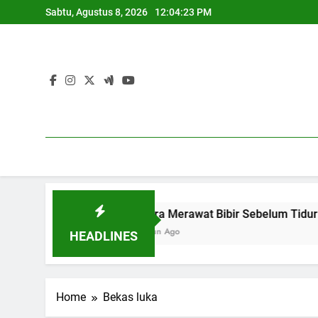
Skip
Sabtu, Agustus 8, 2026
12:04:24 PM
to
content
5 Cara Merawat Bibir Sebelum Tidur
1 Tahun Ago
HEADLINES
Home
Bekas luka