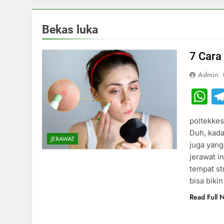
Bekas luka
7 Cara
Admin
W
poltekkes
Duh, kada
JERAWAT
juga yang
jerawat i
tempat st
bisa bikin
Read Full 