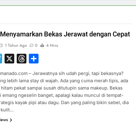
 Menyamarkan Bekas Jerawat dengan Cepat
1 Tahun Ago
0
4 Mins
hatsApp
Telegram
X
Threads
Share
manado.com – Jerawatnya sih udah pergi, tapi bekasnya?
ng lebih lama stay di wajah. Ada yang cuma merah tipis, ada
 hitam pekat sampai susah ditutupin sama makeup. Bekas
ni emang ngeselin banget, apalagi kalau muncul di tempat-
rategis kayak pipi atau dagu. Dan yang paling bikin sebel, dia
 kulit…
News