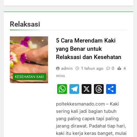
Relaksasi
5 Cara Merendam Kaki
yang Benar untuk
Relaksasi dan Kesehatan
admin
1 tahun ago
0
4
mins
KESEHATAN KAKI
WhatsApp
Telegram
X
Thread
Sha
poltekkesmanado.com – Kaki
sering kali jadi bagian tubuh
yang paling capek tapi paling
jarang dirawat. Padahal tiap hari,
kaki itu kerja keras banget, mulai