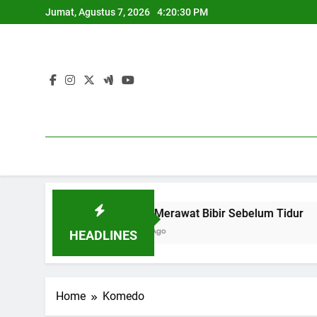
Skip
Jumat, Agustus 7, 2026
4:20:31 PM
to
content
5 Cara Merawat Bibir Sebelum Tidur
1 Tahun Ago
HEADLINES
Home
Komedo