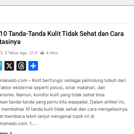
 10 Tanda-Tanda Kulit Tidak Sehat dan Cara
tasinya
2 Tahun Ago
0
4 Mins
hatsApp
Telegram
X
Threads
Share
manado.com – Kulit berfungsi sebagai pelindung tubuh dari
faktor eksternal seperti polusi, sinar matahari, dan
nisme. Namun, kondisi kulit yang tidak sehat bisa
an tanda-tanda yang perlu kita waspadai. Dalam artikel ini,
 membahas 10 tanda kulit tidak sehat dan cara mengatasinya.
t membaca lebih lanjut mengenai topik ini di
smanado.com. 1….
News