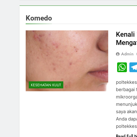
Komedo
Kenali
Menga
Admin
W
poltekkes
KESEHATAN KULIT
berbagai 
mikroorga
menunjukk
saya akan
Anda dapa
poltekke
Read Full 