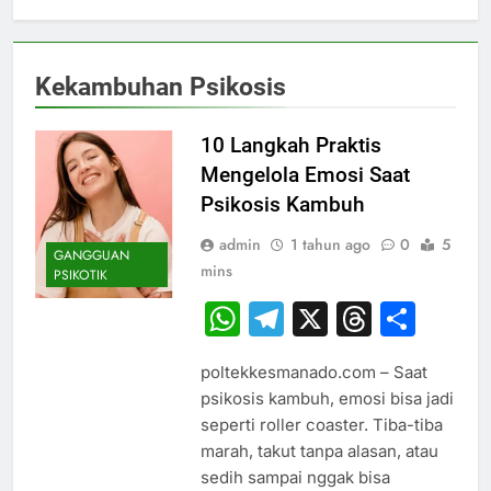
Kekambuhan Psikosis
10 Langkah Praktis
Mengelola Emosi Saat
Psikosis Kambuh
admin
1 tahun ago
0
5
GANGGUAN
mins
PSIKOTIK
WhatsApp
Telegram
X
Thread
Sha
poltekkesmanado.com – Saat
psikosis kambuh, emosi bisa jadi
seperti roller coaster. Tiba-tiba
marah, takut tanpa alasan, atau
sedih sampai nggak bisa